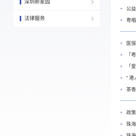
深圳新家园
公益
法律服务
粤唱
医保
「粤
「爱
“ 
茶香
政策
珠海
珠海