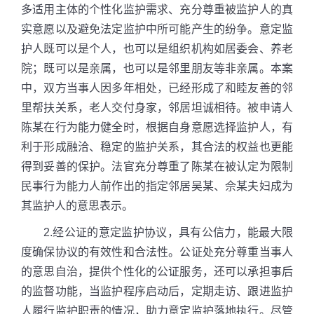
多适用主体的个性化监护需求、充分尊重被监护人的真
实意愿以及避免法定监护中所可能产生的纷争。意定监
护人既可以是个人，也可以是组织机构如居委会、养老
院；既可以是亲属，也可以是邻里朋友等非亲属。本案
中，双方当事人因多年相处，已经形成了和睦友善的邻
里帮扶关系，老人交付身家，邻居坦诚相待。被申请人
陈某在行为能力健全时，根据自身意愿选择监护人，有
利于形成融洽、稳定的监护关系，其合法的权益也更能
得到妥善的保护。法官充分尊重了陈某在被认定为限制
民事行为能力人前作出的指定邻居吴某、佘某夫妇成为
其监护人的意思表示。
2.经公证的意定监护协议，具有公信力，能最大限
度确保协议的有效性和合法性。公证处充分尊重当事人
的意思自治，提供个性化的公证服务，还可以承担事后
的监督功能，当监护程序启动后，定期走访、跟进监护
人履行监护职责的情况，助力意定监护落地执行。尽管