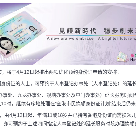
布，将于4月12日起推出两项优化预约身份证申请的安排：
换领身份证的人士，可预约于人事登记办事处（人事登记处）的延
岛办事处、九龙办事处、观塘办事处及屯门办事处）延长服务时间
晚上10时，继续有序地处理在“全港市民换领身份证计划”结束后
由4月12日起，年满11或18岁并已持有香港身份证而需换
，亦可预约于上述四间指定人事登记处的延长服务时段办理换领